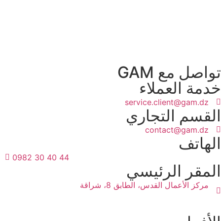
تواصل مع GAM
خدمة العملاء
service.client@gam.dz
القسم التجاري
contact@gam.dz
الهاتف
0982 30 40 44
المقر الرئيسي
مركز الأعمال القدس، الطابق 8، شراقة