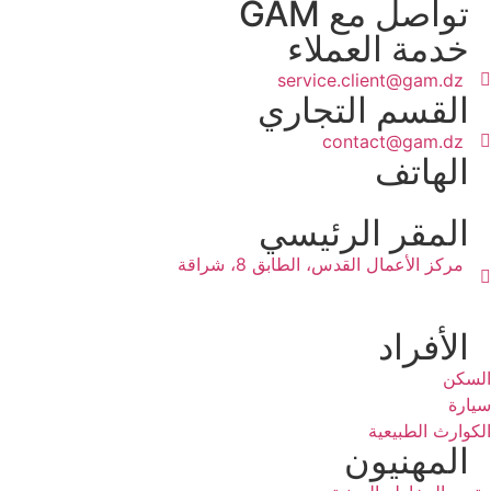
تواصل مع GAM
خدمة العملاء
service.client@gam.dz
القسم التجاري
contact@gam.dz
الهاتف
المقر الرئيسي
مركز الأعمال القدس، الطابق 8، شراقة
الأفراد
السكن
سيارة
الكوارث الطبيعية
المهنيون